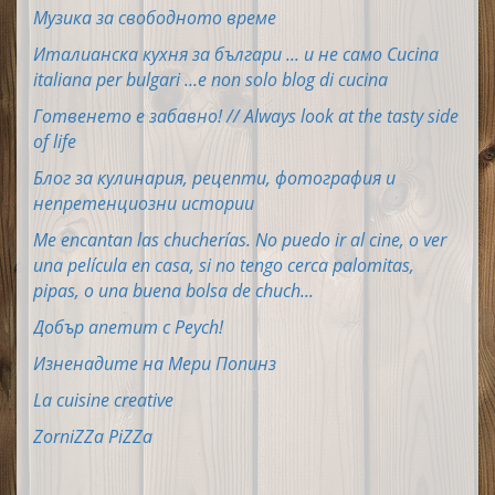
Музика за свободното време
Италианска кухня за българи ... и не само Cucina
italiana per bulgari ...e non solo blog di cucina
Готвенето е забавно! // Always look at the tasty side
of life
Блог за кулинария, рецепти, фотография и
непретенциозни истории
Me encantan las chucherías. No puedo ir al cine, o ver
una película en casa, si no tengo cerca palomitas,
pipas, o una buena bolsa de chuch...
Добър апетит с Peych!
Изненадите на Мери Попинз
La cuisine creative
ZorniZZa PiZZa