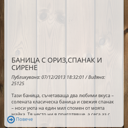
БАНИЦА С ОРИЗ,СПАНАК И
СИРЕНЕ
Публикувана: 07/12/2013 18:32:01 / Видяна:
25125
Тази баница, съчетаваща два любими вкуса –
солената класическа баница и свежия спанак
– носи уюта на един мил спомен от моята
майка. Тя често ни я приготвяше, а сега аз с
Повече
любов я правя за своето семейство.
Приготвена по този начин, баницата е