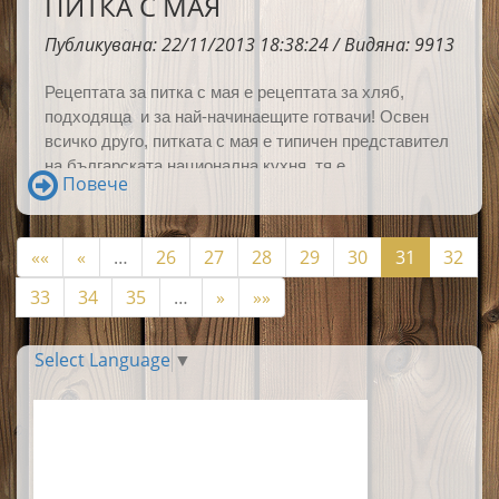
ПИТКА С МАЯ
Публикувана: 22/11/2013 18:38:24 / Видяна: 9913
Рецептата за питка с мая е рецептата за хляб,
подходяща и за най-начинаещите готвачи! Освен
всичко друго, питката с мая е типичен представител
на българската национална кухня, тя е
Повече
задължителна част от трапезата на много български
празници.
««
«
…
26
27
28
29
30
31
32
33
34
35
…
»
»»
Select Language
▼