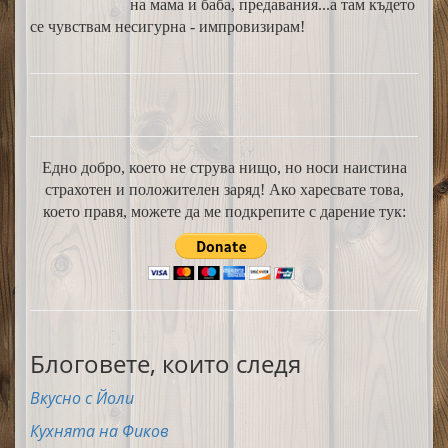
на мама и баба, предавания...а там където
се чувствам несигурна - импровизирам!
Едно добро, което не струва нищо, но носи наистина
страхотен и положителен заряд! Ако харесвате това,
което правя, можете да ме подкрепите с дарение тук:
Блоговете, които следя
Вкусно с Йоли
Кухнята на Фиков