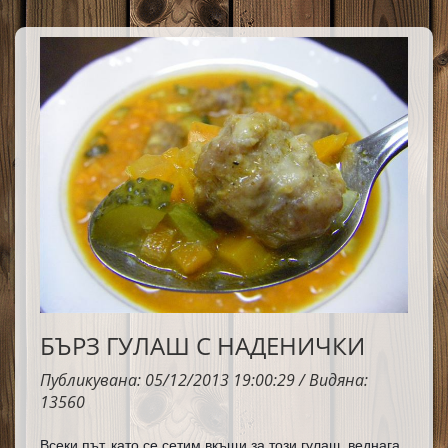
чудесна за закуска, вкусен обяд – а защо не и
за вечеря.
БЪРЗ ГУЛАШ С НАДЕНИЧКИ
Публикувана: 05/12/2013 19:00:29 / Видяна:
13560
Всеки път, като се сетим вкъщи за този гулаш, веднага 