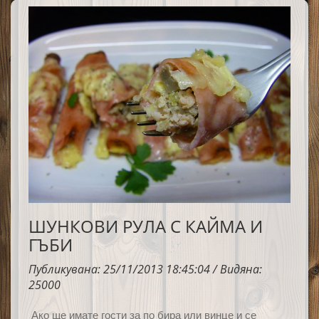
от хляб.
ШУНКОВИ РУЛА С КАЙМА И
ГЪБИ
Публикувана: 25/11/2013 18:45:04 / Видяна:
25000
Ако ще имате гости за по бира или винце и
се