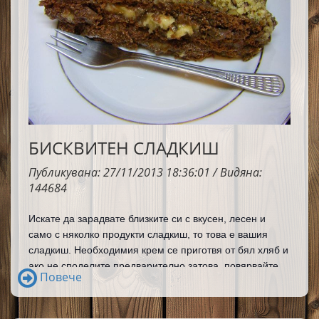
БИСКВИТЕН СЛАДКИШ
Публикувана: 27/11/2013 18:36:01 / Видяна:
144684
Искате да зарадвате близките си с вкусен, лесен и 
само с няколко продукти сладкиш, то това е вашия 
сладкиш. Необходимия крем се приготвя от бял хляб и 
ако не споделите предварително затова, повярвайте 
Повече
ми никой няма да се досети, а след като споделите ще 
бъдат доста учудени и дори бих казала няма да ви 
повярват, че чудесния крем присъстваш в сладкиша е 