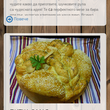
чудите какво да приготвите, шунковите рула
са
са
чудесната идея! Те
перфектното мезе за бира
или пък чудесна компания на чаша вино. Всичко
Повече
казано за шунковите рулца важи в пълна сила.