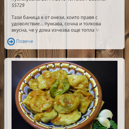
55729
Тази баница е от онези, които правя с
удоволствие… пухкава, сочна и толкова
вкусна, че у дома изчезва още топла ✨
Повече