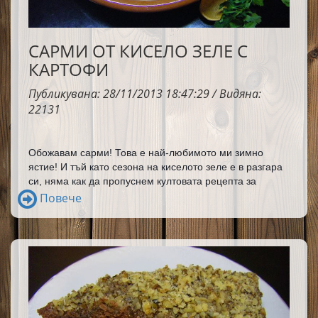
САРМИ ОТ КИСЕЛО ЗЕЛЕ С
КАРТОФИ
Публикувана: 28/11/2013 18:47:29 / Видяна:
22131
Обожавам сарми! Това е най-любимото ми зимно 
ястие! И тъй като сезона на киселото зеле е в разгара 
си, няма как да пропуснем култовата рецепта за 
зелеви сарми, във вариант с картофи. Не мога да не 
Повече
споделя с вас рецептата за сарми, която знам от 
моята баба.