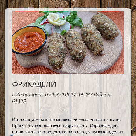
ФРИКАДЕЛИ
Публикувана: 16/04/2019 17:49:38 / Видяна:
61325
Италианците нямат в менюто си само спагети и пица. 
Правят и уникално вкусни фрикадели. Изрових една 
стара като света рецепта и ви я споделям като идея за 