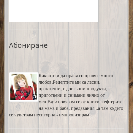
Абониране
Каквото и да правя го правя с много
любов.Рецептите ми са лесни,
практични, с достъпни продукти,
приготвени и снимани лично от
мен.Вдъхновявам се от книги, тефтерите
на мама и баба, предавания...а там където
се чувствам несигурна - импровизирам!