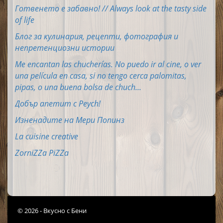
Готвенето е забавно! // Always look at the tasty side
of life
Блог за кулинария, рецепти, фотография и
непретенциозни истории
Me encantan las chucherías. No puedo ir al cine, o ver
una película en casa, si no tengo cerca palomitas,
pipas, o una buena bolsa de chuch...
Добър апетит с Peych!
Изненадите на Мери Попинз
La cuisine creative
ZorniZZa PiZZa
© 2026 - Вкусно с Бени