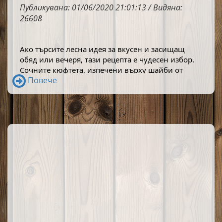
Публикувана: 01/06/2020 21:01:13 / Видяна:
26608
Ако търсите лесна идея за вкусен и засищащ 
обяд или вечеря, тази рецепта е чудесен избор. 
Сочните кюфтета, изпечени върху шайби от 
Повече
чушка и покрити с апетитна златиста коричка от 
кашкавал, са комбинация, която се приготвя с 
малко усилия, а резултатът е впечатляващо 
вкусен.