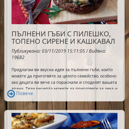
ПЪЛНЕНИ ГЪБИ С ПИЛЕШКО,
ТОПЕНО СИРЕНЕ И КАШКАВАЛ
Публикувана: 03/11/2019 15:11:05 / Видяна:
19682
Предлагам ви вкусна идея за пълнени гъби, които 
можете да приготвяте за цялото семейство, особено 
ако децата ви вече са пораснали и споделят вашата 
храна. Тези рецепта можете да приготвяте за лека и 
Повече
вкусна вечеря или да поднасяте като предястия за 
Не съм конкретизирала
специални случаи. 
количества и грамове, защото рецептата
може да бъде импровизирана и сътворена
„на око“ и според конкретната численост на
гладниците.