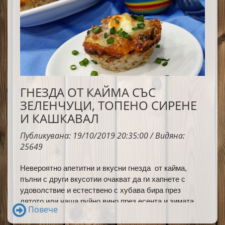
ГНЕЗДА ОТ КАЙМА СЪС
ЗЕЛЕНЧУЦИ, ТОПЕНО СИРЕНЕ
И КАШКАВАЛ
Публикувана: 19/10/2019 20:35:00 / Видяна:
25649
Невероятно апетитни и вкусни гнезда от кайма,
пълни с други вкусотии очакват да ги хапнете с
удоволствие и естествено с хубава бира през
лятото или чаша руйно вино през есента и зимата.
Повече