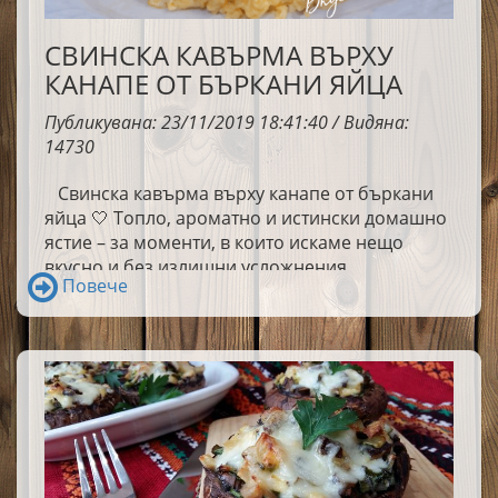
СВИНСКА КАВЪРМА ВЪРХУ
КАНАПЕ ОТ БЪРКАНИ ЯЙЦА
Публикувана: 23/11/2019 18:41:40 / Видяна:
14730
Свинска кавърма върху канапе от бъркани
яйца 🤍 Топло, ароматно и истински домашно
ястие – за моменти, в които искаме нещо
вкусно и без излишни усложнения.
Повече
Обикновени продукти, познати вкусове и
много уют в чинията.