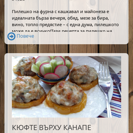
Пилешко на фурна с кашкавал и майонеза е 
идеалната бърза вечеря, обяд, мезе за бира, 
вино, топло предястие – с една дума, пилешкото 
може да е всичко!Тази рецепта за пилешко на 
Повече
фурна е пределно простичка и я ползвам от 
години, защото е бърза и вкусна. 
КЮФТЕ ВЪРХУ КАНАПЕ