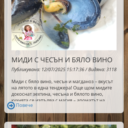
МИДИ С ЧЕСЪН И БЯЛО ВИНО
Публикувана: 12/07/2025 15:17:36 / Видяна: 3118
Миди с бяло вино, чесън и магданоз – вкусът
на лятото в една тенджера! Още щом мидите
докоснат зехтина, чесъна и бялото вино,
кухнята се изпълва с магия – ароматът на
Повече
море, слънце и свобода. Ухае на зехтин,
чесън, свеж магданоз и нотка от виното, която
придава дълбочина и характер. Това е ястие,
което улавя лятото в най-чистата му