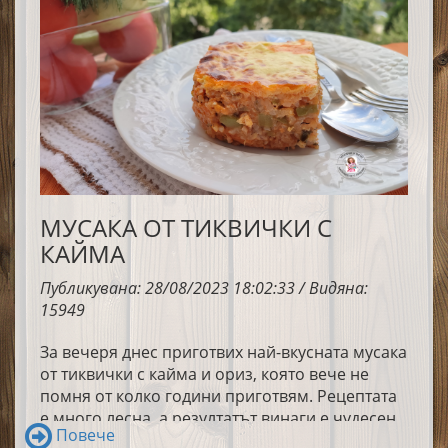
форма.Всяка мида попива от вкуса на соса –
леко солен, деликатно винен, с топъл чеснов
финал. Готови само за минути, тези миди са
едновременно фини и уютни, подходящи
както за непринудена вечер с приятели, така и
за специална среща. А с чаша студено бяло
вино? Истинско блаженство!
МУСАКА ОТ ТИКВИЧКИ С
КАЙМА
Публикувана: 28/08/2023 18:02:33 / Видяна:
15949
За вечеря днес приготвих най-вкусната мусака
от тиквички с кайма и ориз, която вече не
помня от колко години приготвям. Рецептата
е много лесна, а резултатът винаги е чудесен.
Повече
Много обичаме това ястие у дома. Лично аз