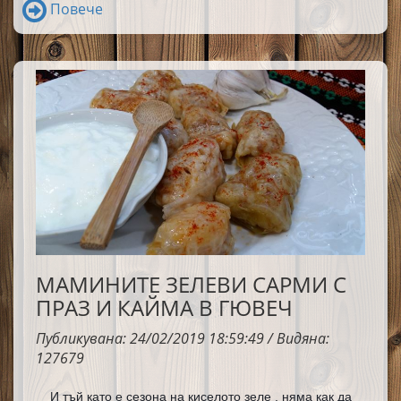
вечеря.Достойни за честа употреба! 
Страхотни са!
Повече
МАМИНИТЕ ЗЕЛЕВИ САРМИ С
ПРАЗ И КАЙМА В ГЮВЕЧ
Публикувана: 24/02/2019 18:59:49 / Видяна:
127679
И тъй като е сезона на киселото зеле , няма как да 