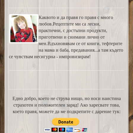
Каквото и да правя го правя с много
любов.Рецептите ми са лесни,
практични, с достъпни продукти,
приготвени и снимани лично от
мен.Вдъхновявам се от книги, тефтерите
на мама и баба, предавания...а там където
се чувствам несигурна - импровизирам!
Едно добро, което не струва нищо, но носи наистина
страхотен и положителен заряд! Ако харесвате това,
което правя, можете да ме подкрепите с дарение тук: