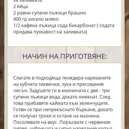
за заливката:
2 яйца
2 равни супени лъжици брашно
400 гр кисело мляко
1/2 кафяна лъжица сода бикарбонат ( содата
придава пухкавост на заливката)
НАЧИН НА ПРИГОТВЯНЕ:
Слагате в подходяща тенждера нарязаните
на кубчета тиквички, лука и пресования
чесън. Задушете ги в мазнината с две - три
супени лъжици вода, докато омекнат. След
това прибавяте каймата към зеленчуците.
Готви се при непрекъснато бъркане, докато
се получат трохи и остане на мазнина.
Посолявате на вкус. Поръсвате с червения
пипер, чубрицата и ситно нарязания копър.