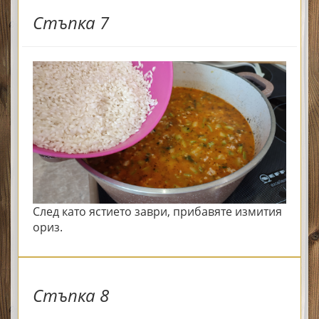
Стъпка 7
След като ястието заври, прибавяте измития
ориз.
Стъпка 8