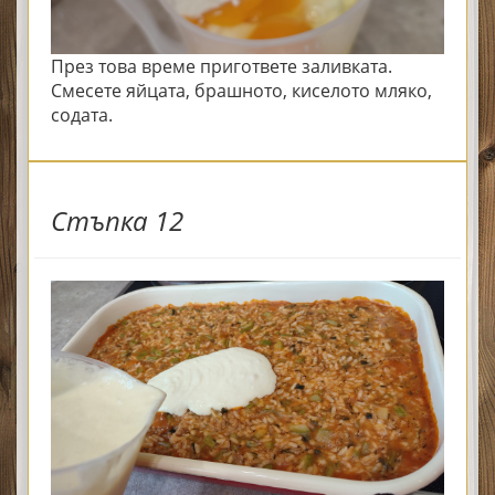
През това време пригответе заливката.
Смесете яйцата, брашното, киселото мляко,
содата.
Стъпка 12