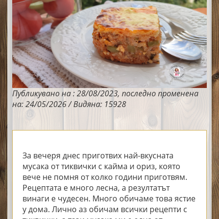
Публикувано на : 28/08/2023, последно променена
на: 24/05/2026 / Видяна: 15928
За вечеря днес приготвих най-вкусната
мусака от тиквички с кайма и ориз, която
вече не помня от колко години приготвям.
Рецептата е много лесна, а резултатът
винаги е чудесен. Много обичаме това ястие
у дома. Лично аз обичам всички рецепти с