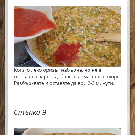
Когато леко оризът набъбне, но не е
напълно сварен, добавете доматеното пюре.
Разбърквате и оставяте да ври 2-3 минути.
Стъпка 9