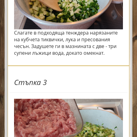
Слагате в подходяща тенждера нарязаните
на кубчета тиквички, лука и пресования
чесън. Задушете ги в мазнината с две - три
супени лъжици вода, докато омекнат.
Стъпка 3