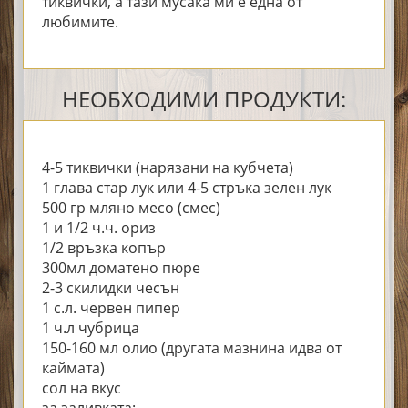
тиквички, а тази мусака ми е една от
любимите.
НЕОБХОДИМИ ПРОДУКТИ:
4-5 тиквички (нарязани на кубчета)
1 глава стар лук или 4-5 стръка зелен лук
500 гр мляно месо (смес)
1 и 1/2 ч.ч. ориз
1/2 връзка копър
300мл доматено пюре
2-3 скилидки чесън
1 с.л. червен пипер
1 ч.л чубрица
150-160 мл олио (другата мазнина идва от
каймата)
сол на вкус