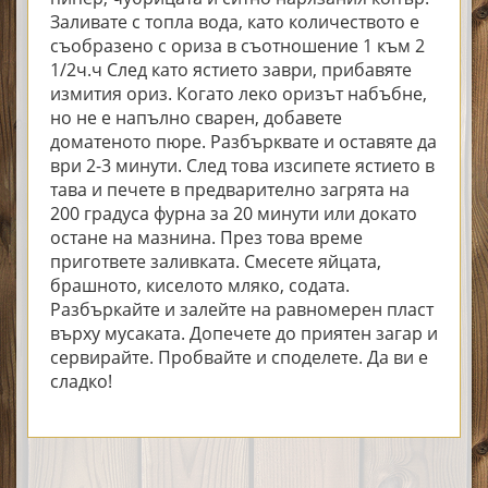
Заливате с топла вода, като количеството е
съобразено с ориза в съотношение 1 към 2
1/2ч.ч След като ястието заври, прибавяте
измития ориз. Когато леко оризът набъбне,
но не е напълно сварен, добавете
доматеното пюре. Разбърквате и оставяте да
ври 2-3 минути. След това изсипете ястието в
тава и печете в предварително загрята на
200 градуса фурна за 20 минути или докато
остане на мазнина. През това време
пригответе заливката. Смесете яйцата,
брашното, киселото мляко, содата.
Разбъркайте и залейте на равномерен пласт
върху мусаката. Допечете до приятен загар и
сервирайте. Пробвайте и споделете. Да ви е
сладко!