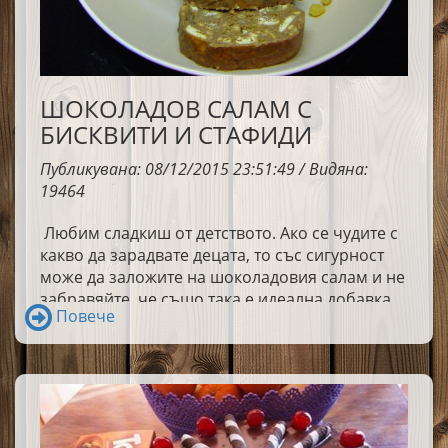
ШОКОЛАДОВ САЛАМ С
БИСКВИТИ И СТАФИДИ
Публикувана: 08/12/2015 23:51:49 / Видяна:
19464
Любим сладкиш от детството. Ако се чудите с
какво да зарадвате децата, то със сигурност
може да заложите на шоколадовия салам и не
забравяйте, че също така е идеална добавка
Повече
към чаша кафе.