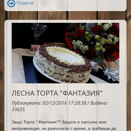
повярвайте ми ако следвате точно всяка стъпка, то
Повече
накрая ще се насладите на един страхотен десерт.
ЛЕСНА ТОРТА "ФАНТАЗИЯ"
Публикувана: 02/12/2016 17:28:38 / Видяна:
33635
Защо Торта " Фантазия"? Защото е напълно моя 
импровизация, не разполагах с време, а трябваше да 