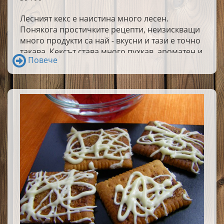
Лесният кекс е наистина много лесен.
Понякога простичките рецепти, неизискващи
много продукти са най - вкусни и тази е точно
такава. Кексът става много пухкав, ароматен и
Повече
вкусен.