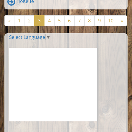
Повече
«
1
2
3
4
5
6
7
8
9
10
»
Select Language
▼