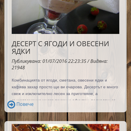
ДЕСЕРТ С ЯГОДИ И ОВЕСЕНИ
ЯДКИ
Публикувана: 01/07/2016 22:23:35 / Видяна:
21948
Комбинацията от ягоди, сметана, овесени ядки и
кафява захар просто ще ви очарова.
Десертът е много
свеж и изключително лесен за приготвяне, а
същевременно много вкусен и ефектен, подходящ за
Повече
моментите, в които трябва да спретнем нещо сладко
на бързо.