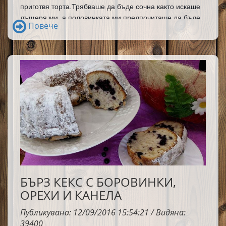
приготвя торта.Трябваше да бъде сочна както искаше 
дъщеря ми, а половинката ми предпочиташе да бъде 
Повече
съчетана със вкуса на шоколад, който обожаваме 
всички вкъщи. Развихрих своята фантазия и се получи 
страхотно вкусна и сочна торта. Абсолютно подходяща 
за хора, които нямат много свободно време, а с вкуса 
определено ще оберете овациите.
БЪРЗ КЕКС С БОРОВИНКИ,
ОРЕХИ И КАНЕЛА
Публикувана: 12/09/2016 15:54:21 / Видяна:
39400