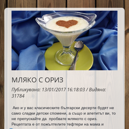
Слънце!!!
Честит празник, на всички, които празнуват днес, Свети 
Валентин или Трифон Зарезан! Най-важното е да има 
любими хора, с които да го споделим! Наздраве - за 
виното и любовта!
МЛЯКО С ОРИЗ
Публикувана: 13/01/2017 16:18:03 / Видяна:
31784
Ако и у вас класическите български десерти будят не
само сладки детски спомени, а също и апетитът ви, то
не препускайте да пробвате млякото с ориз.
Рецептата е от пожълтелите тефтери на мама и