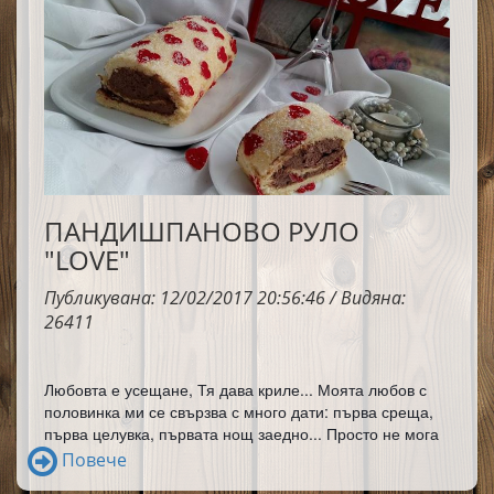
ПАНДИШПАНОВО РУЛО
"LOVE"
Публикувана: 12/02/2017 20:56:46 / Видяна:
26411
Любовта е усещане, Тя дава криле... Моята любов с 
половинка ми се свързва с много дати: първа среща, 
първа целувка, първата нощ заедно... 
Просто не мога 
да пропусна Световният ден на влюбените - няма 
Повече
начин и се надявам винаги да е така! Честит празник 