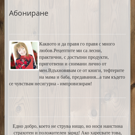
Абониране
Каквото и да правя го правя с много
любов.Рецептите ми са лесни,
практични, с достъпни продукти,
приготвени и снимани лично от
мен.Вдъхновявам се от книги, тефтерите
на мама и баба, предавания...а там където
се чувствам несигурна - импровизирам!
Едно добро, което не струва нищо, но носи наистина
страхотен и положителен заряд! Ако харесвате това,