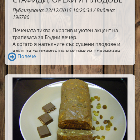
Публикувана: 23/12/2015 10:20:34 / Видяна:
196780
Печената тиква е красив и уютен акцент на
трапезата за Бъдни вечер.
А когато я напълните със сушени плодове и
ядки, тя се превръща в истински празничен
Повече
деликатес. 🎄🍂