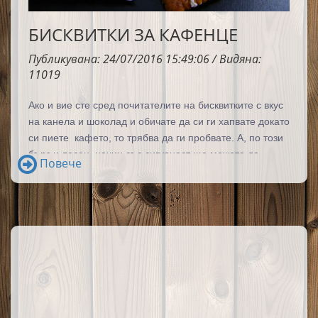
БИСКВИТКИ ЗА КАФЕНЦЕ
Публикувана: 24/07/2016 15:49:06 / Видяна:
11019
Ако и вие сте сред почитателите на бисквитките с вкус
на канела и шоколад и обичате да си ги хапвате докато
си пиете кафето, то
трябва да ги пробвате. А, по този
бърз и лесен начин
със сигурност ще можете да
Повече
приготвите повечето от предлаганите в големите
верига магазини пакетирани бисквитки.