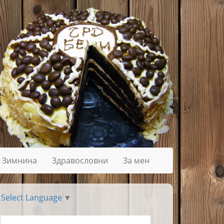
Зимнина
Здравословни
За мен
Select Language
▼