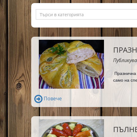
ПРАЗН
Публикува
Празнична 
само на сп
Повече
ПЪЛНЕ