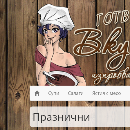
Супи
Салати
Ястия с месо
Празнични