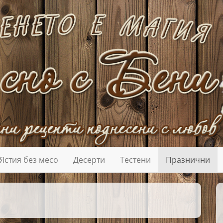
Ястия без месо
Десерти
Тестени
Празнични