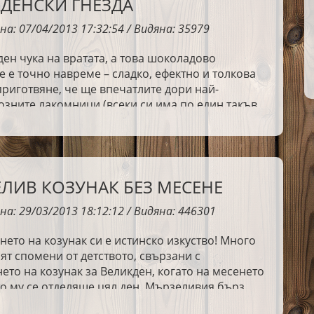
ДЕНСКИ ГНЕЗДА
на: 07/04/2013 17:32:54 / Видяна: 35979
ен чука на вратата, а това шоколадово
 е точно навреме – сладко, ефектно и толкова
приготвяне, че ще впечатлите дори най-
зните лакомници (всеки си има по един такъв,
📸
Извинявам се предварително за не особено
е снимки – фотоапаратът ми реши, че и той
нция. Но желанието ми да споделя рецептата с
по-силно от пикселите!
ЛИВ КОЗУНАК БЕЗ МЕСЕНЕ
на: 29/03/2013 18:12:12 / Видяна: 446301
ето на козунак си е истинско изкуство! Много
зят спомени от детството, свързани с
ето на козунак за Великден, когато на месенето
о му се отделяше цял ден. Мързеливия бърз
аистина се приготвя много по-бързо и лесно от