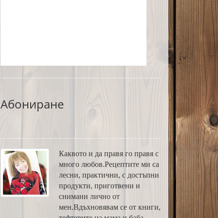
Абониране
Каквото и да правя го правя с
много любов.Рецептите ми са
лесни, практични, с достъпни
продукти, приготвени и
снимани лично от
мен.Вдъхновявам се от книги,
тефтерите на мама и баба,