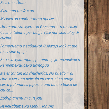
Вкусно с Йоли
Кухнята на Фиков
Музика за свободното време
Италианска кухня за българи ... и не само
Cucina italiana per bulgari ...e non solo blog di
cucina
Готвенето е забавно! // Always look at the
tasty side of life
Блог за кулинария, рецепти, фотография и
непретенциозни истории
Me encantan las chucherías. No puedo ir al
cine, o ver una película en casa, si no tengo
cerca palomitas, pipas, o una buena bolsa de
chuch...
Добър апетит с Peych!
Изненадите на Мери Попинз