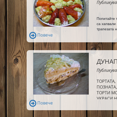
Публикува
Попитайте т
са хапвали 
трапезата н
само боб с 
Повече
повечко ма
ДУНАП
Публикува
ТОРТАТА,
ПОЗНАТА
ТОРТИ МО
УКРАСИ,
Повече
ДУНАПРЕН
МАЙКА,КО
НАС.ТЯ У