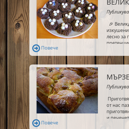
ВЕЛИК
Публикува
🎉
Великд
изкушение
лесно за 
претенцио
Повече
нали?
😄
)
бляскавит
иска вака
вас беше 
МЪРЗЕ
Публикува
Приготвян
от нас па
приготвян
и печенет
Повече
козунак н