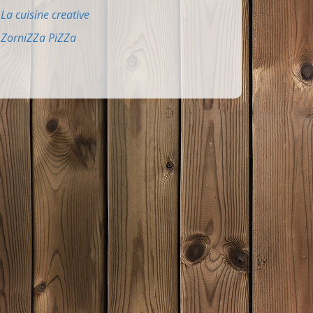
La cuisine creative
ZorniZZa PiZZa