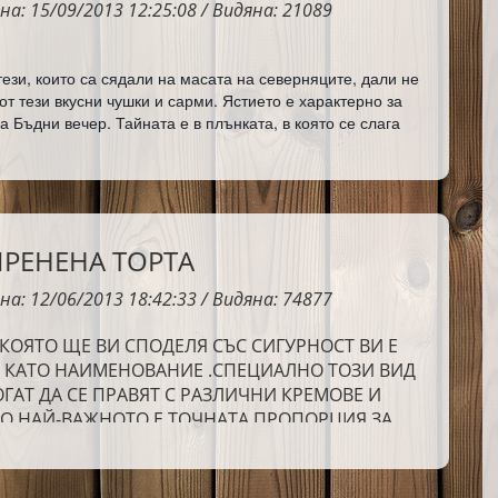
на: 15/09/2013 12:25:08 / Видяна: 21089
ези, които са сядали на масата на северняците, дали не 
от тези вкусни чушки и сарми. 
Ястието е характерно за 
а Бъдни вечер. Тайната е в плънката, в която се слага 
единствената добавка на праз, подправката "сминдух" и 
знинка.
РЕНЕНА ТОРТА
на: 12/06/2013 18:42:33 / Видяна: 74877
 КОЯТО ЩЕ ВИ СПОДЕЛЯ СЪС СИГУРНОСТ ВИ Е
, КАТО НАИМЕНОВАНИЕ .СПЕЦИАЛНО ТОЗИ ВИД
ГАТ ДА СЕ ПРАВЯТ С РАЗЛИЧНИ КРЕМОВЕ И
НО НАЙ-ВАЖНОТО Е ТОЧНАТА ПРОПОРЦИЯ ЗА
ОВИТЕ БЛАТОВЕ.РЕЦЕПТАТА МИ Е ОТ МОЯТА
ЯТО ЗА ГОЛЯМО СЪЖАЛЕНИЕ ВЕЧЕ НЕ Е МЕЖДУ
МЕЕШЕ ДА ПРАВИ СТРАХОТНИ НЕЩА В КУХНЯТА