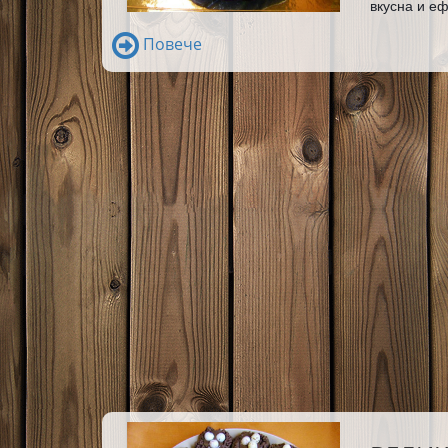
вкусна и еф
Повече