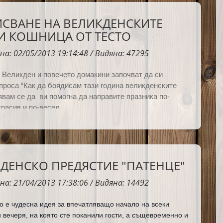
О НЕЩА СЪМ СЕ НАУЧИЛА ИМЕННО ОТ НЕЯ И
ОГО БЛАГОДАРНА. ЩЕ СЕ РАДВАМ АКО ВИ
СВАНЕ НА ВЕЛИКДЕНСКИТЕ
 ДОПАДНЕ.
И КОШНИЦА ОТ ТЕСТО
на: 02/05/2013 19:14:48 / Видяна: 47295
Великден и повечето домакини започват да си
проса “Как да боядисам тази година великденските
дявам се да
ви помогна да направите празника по-
красив и по-весел.
ДЕНСКО ПРЕДЯСТИЕ "ПАТЕНЦЕ"
на: 21/04/2013 17:38:06 / Видяна: 14492
о е чудесна идея за впечатляващо начало на всеки 
 вечеря, на която сте поканили гости, а същевременно и 