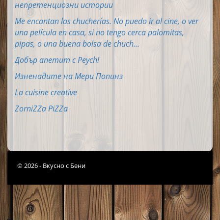
непретенциозни истории
Me encantan las chucherías. No puedo ir al cine, o ver
una película en casa, si no tengo cerca palomitas,
pipas, o una buena bolsa de chuch...
Добър апетит с Peych!
Изненадите на Мери Попинз
La cuisine creative
ZorniZZa PiZZa
© 2026 - Вкусно с Бени