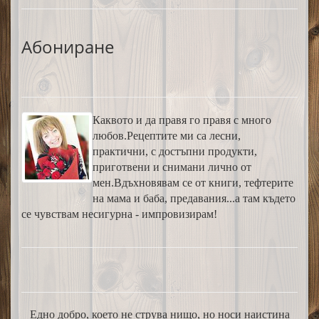
Абониране
Каквото и да правя го правя с много
любов.Рецептите ми са лесни,
практични, с достъпни продукти,
приготвени и снимани лично от
мен.Вдъхновявам се от книги, тефтерите
на мама и баба, предавания...а там където
се чувствам несигурна - импровизирам!
Едно добро, което не струва нищо, но носи наистина