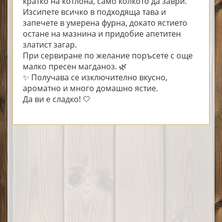
кратко на котлона, само колкото да заври.
Изсипете всичко в подходяща тава и
запечете в умерена фурна, докато ястието
остане на мазнина и придобие апетитен
златист загар.
При сервиране по желание поръсете с още
малко пресен магданоз. 🌿
✨ Получава се изключително вкусно,
ароматно и много домашно ястие.
Да ви е сладко! 🤍