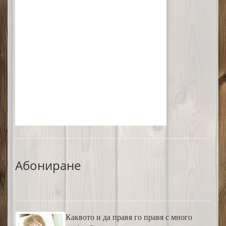
Абониране
Каквото и да правя го правя с много