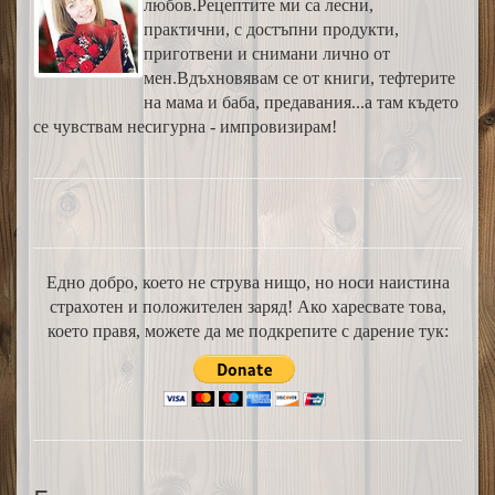
любов.Рецептите ми са лесни,
практични, с достъпни продукти,
приготвени и снимани лично от
мен.Вдъхновявам се от книги, тефтерите
на мама и баба, предавания...а там където
се чувствам несигурна - импровизирам!
Едно добро, което не струва нищо, но носи наистина
страхотен и положителен заряд! Ако харесвате това,
което правя, можете да ме подкрепите с дарение тук: