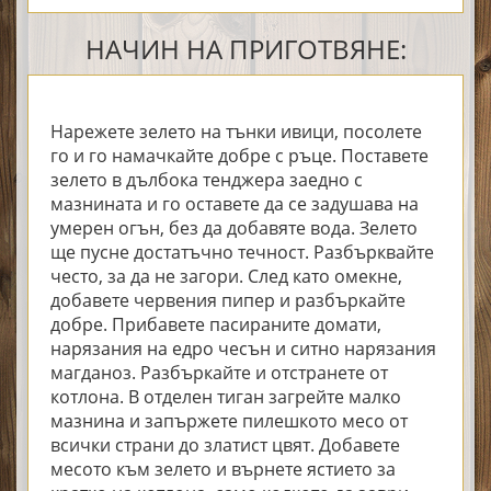
НАЧИН НА ПРИГОТВЯНЕ:
Нарежете зелето на тънки ивици, посолете
го и го намачкайте добре с ръце. Поставете
зелето в дълбока тенджера заедно с
мазнината и го оставете да се задушава на
умерен огън, без да добавяте вода. Зелето
ще пусне достатъчно течност. Разбърквайте
често, за да не загори. След като омекне,
добавете червения пипер и разбъркайте
добре. Прибавете пасираните домати,
нарязания на едро чесън и ситно нарязания
магданоз. Разбъркайте и отстранете от
котлона. В отделен тиган загрейте малко
мазнина и запържете пилешкото месо от
всички страни до златист цвят. Добавете
месото към зелето и върнете ястието за