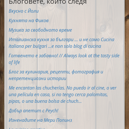
Блоговете, които следя
Вкусно с Йоли
Кухнята на Фиков
Музика за свободното време
Италианска кухня за българи ... и не само Cucina
italiana per bulgari ...e non solo blog di cucina
Готвенето е забавно! // Always look at the tasty side
of life
Блог за кулинария, рецепти, фотография и
непретенциозни истории
Me encantan las chucherías. No puedo ir al cine, o ver
una película en casa, si no tengo cerca palomitas,
pipas, o una buena bolsa de chuch...
Добър апетит с Peych!
Изненадите на Мери Попинз