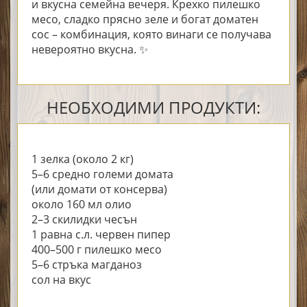
и вкусна семейна вечеря. Крехко пилешко
месо, сладко прясно зеле и богат доматен
сос – комбинация, която винаги се получава
невероятно вкусна. ✨
НЕОБХОДИМИ ПРОДУКТИ:
1 зелка (около 2 кг)
5–6 средно големи домата
(или домати от консерва)
около 160 мл олио
2–3 скилидки чесън
1 равна с.л. червен пипер
400–500 г пилешко месо
5–6 стръка магданоз
сол на вкус