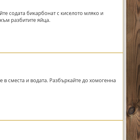
йте содата бикарбонат с киселото мляко и
 към разбитите яйца.
е в сместа и водата. Разбъркайте до хомогенна