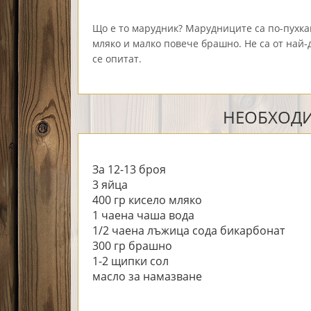
Що е то марудник? Марудниците са по-пухка
мляко и малко
повече брашно
.
Не са от най
се опитат.
НЕОБХОДИ
За 12-13 броя
3 яйца
400 гр кисело мляко
1 чаена чаша вода
1/2 чаена лъжица сода бикарбонат
300 гр брашно
1-2 щипки сол
масло за намазване