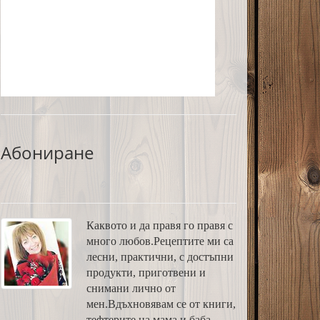
Абониране
Каквото и да правя го правя с
много любов.Рецептите ми са
лесни, практични, с достъпни
продукти, приготвени и
снимани лично от
мен.Вдъхновявам се от книги,
тефтерите на мама и баба,