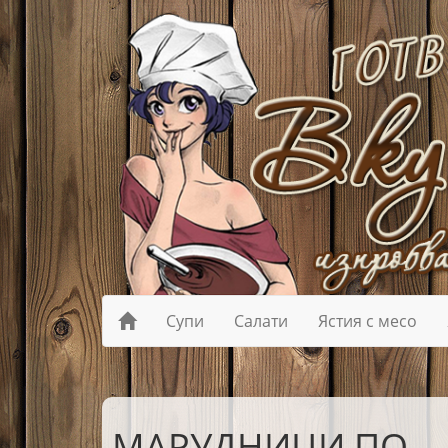
Супи
Салати
Ястия с месо
МАРУДНИЦИ ПО