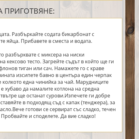
 ПРИГОТВЯНЕ:
ата. Разбъркайте содата бикарбонат с
е яйца. Прибавете в сместа и водата.
то разбърквате с миксера на ниски
на кексово тесто. Загрейте съдът в който ще ги
флонов тиган или сач. Намажете го с краве
нината изсипете бавно в центъра един черпак
е колкото една чинийка за чай. Марудниците
 е хубаво да намалите котлона на средна
отвътре ще останат сурови.Изпечете ги добре
ставяйте в подходящ съд с капак (тенджера), за
масло.Вече готови се сервират със сладко, течен
 Пробвайте и споделете. Да вие сладко!