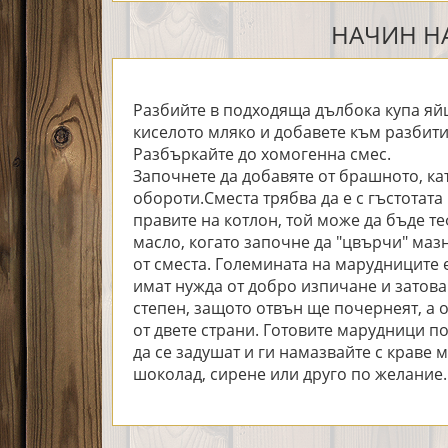
НАЧИН НА
Разбийте в подходяща дълбока купа яйц
киселото мляко и добавете към разбитит
Разбъркайте до хомогенна смес.
Започнете да добавяте от брашното, ка
обороти.Сместа трябва да е с гъстотата 
правите на котлон, той може да бъде те
масло, когато започне да "цвърчи" маз
от сместа. Големината на марудниците 
имат нужда от добро изпичане и затова
степен, защото отвън ще почернеят, а 
от двете страни. Готовите марудници по
да се задушат и ги намазвайте с краве 
шоколад, сирене или друго по желание.