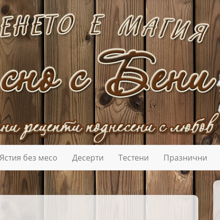
Ястия без месо
Десерти
Тестени
Празнични