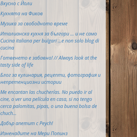
Вкусно с Йоли
Кухнята на Фиков
Музика за свободното време
Италианска кухня за българи ... и не само
Cucina italiana per bulgari ...e non solo blog di
cucina
Готвенето е забавно! // Always look at the
tasty side of life
Блог за кулинария, рецепти, фотография и
непретенциозни истории
Me encantan las chucherías. No puedo ir al
cine, o ver una película en casa, si no tengo
cerca palomitas, pipas, o una buena bolsa de
chuch...
Добър апетит с Peych!
Изненадите на Мери Попинз