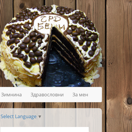
Зимнина
Здравословни
За мен
Select Language
▼