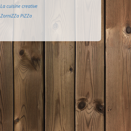
La cuisine creative
ZorniZZa PiZZa