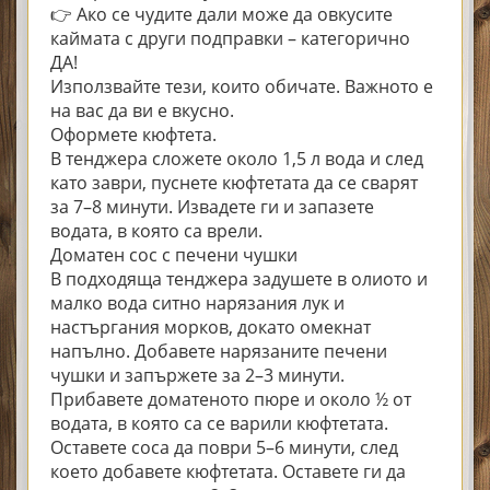
👉 Ако се чудите дали може да овкусите
каймата с други подправки – категорично
ДА!
Използвайте тези, които обичате. Важното е
на вас да ви е вкусно.
Оформете кюфтета.
В тенджера сложете около 1,5 л вода и след
като заври, пуснете кюфтетата да се сварят
за 7–8 минути. Извадете ги и запазете
водата, в която са врели.
Доматен сос с печени чушки
В подходяща тенджера задушете в олиото и
малко вода ситно нарязания лук и
настъргания морков, докато омекнат
напълно. Добавете нарязаните печени
чушки и запържете за 2–3 минути.
Прибавете доматеното пюре и около ½ от
водата, в която са се варили кюфтетата.
Оставете соса да поври 5–6 минути, след
което добавете кюфтетата. Оставете ги да