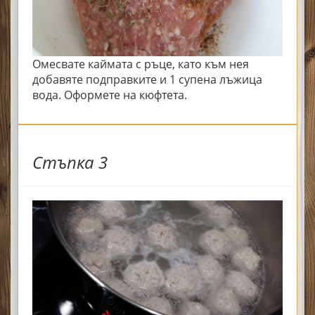
Омесвате каймата с ръце, като към нея
добавяте подправките и 1 супена лъжица
вода. Оформете на кюфтета.
Стъпка 3