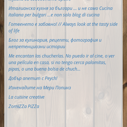
Италианска кухня за българи ... и не само Cucina
italiana per bulgari ...e non solo blog di cucina
Готвенето е забавно! // Always look at the tasty side
of life
Блог за кулинария, рецепти, фотография и
непретенциозни истории
Me encantan las chucherías. No puedo ir al cine, o ver
una película en casa, si no tengo cerca palomitas,
pipas, o una buena bolsa de chuch...
Добър апетит с Peych!
Изненадите на Мери Попинз
La cuisine creative
ZorniZZa PiZZa