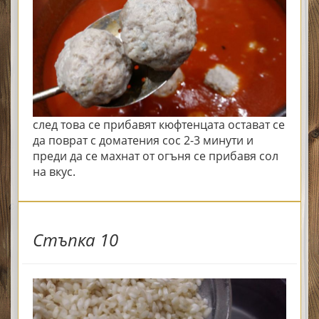
след това се прибавят кюфтенцата остават се
да поврат с доматения сос 2-3 минути и
преди да се махнат от огъня се прибавя сол
на вкус.
Стъпка 10