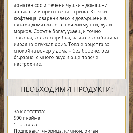
доматен сос и печени чушки – домашни,
ароматни и приготвени с грижа. Крехки
кюфтенца, сварени леко и довършени в
плътен доматен сос с печени чушки, лук и
морков. Сосът е богат, ухаещ и точно
толкова, колкото трябва, за да се комбинира
идеално с пухкав ориз. Това е рецепта за
спокойна вечер у дома – без броене, без
бързане, с много вкус и още повече
настроение.
НЕОБХОДИМИ ПРОДУКТИ:
За кюфтетата:
500 г кайма
1 с.л. вода
Подправки: чубрица, кимион, риган