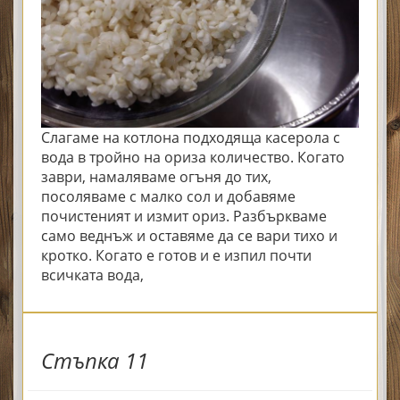
Слагаме на котлона подходяща касерола с
вода в тройно на ориза количество. Когато
заври, намаляваме огъня до тих,
посоляваме с малко сол и добавяме
почистеният и измит ориз. Разбъркваме
само веднъж и оставяме да се вари тихо и
кротко. Когато е готов и е изпил почти
всичката вода,
Стъпка 11