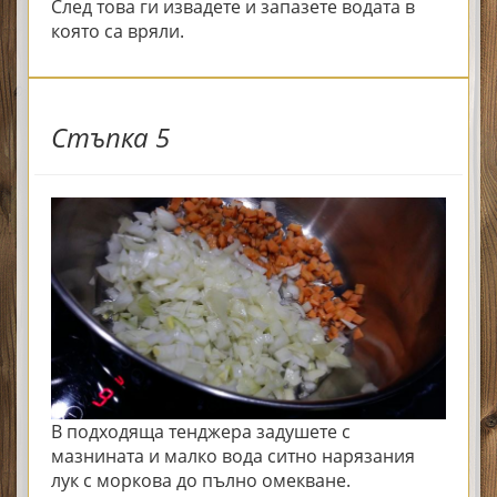
След това ги извадете и запазете водата в
която са вряли.
Стъпка 5
В подходяща тенджера задушете с
мазнината и малко вода ситно нарязания
лук с моркова до пълно омекване.