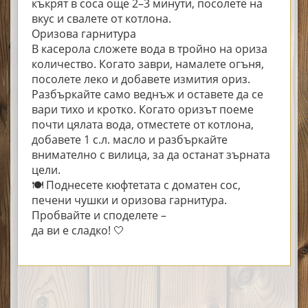
къкрят в соса още 2–3 минути, посолете на
вкус и свалете от котлона.
Оризова гарнитура
В касерола сложете вода в тройно на ориза
количество. Когато заври, намалете огъня,
посолете леко и добавете измития ориз.
Разбъркайте само веднъж и оставете да се
вари тихо и кротко. Когато оризът поеме
почти цялата вода, отместете от котлона,
добавете 1 с.л. масло и разбъркайте
внимателно с вилица, за да останат зърната
цели.
🍽️ Поднесете кюфтетата с доматен сос,
печени чушки и оризова гарнитура.
Пробвайте и споделете –
да ви е сладко! 🤍