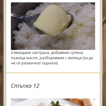
отвеждаме настрана, добавяме супена
лъжица масло, разбъркваме с вилица (за да
не се размачкат зърната)
Стъпка 12