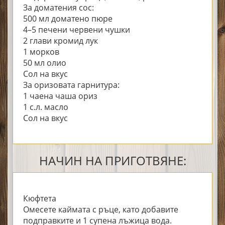
За доматения сос:
500 мл доматено пюре
4–5 печени червени чушки
2 глави кромид лук
1 морков
50 мл олио
Сол на вкус
За оризовата гарнитура:
1 чаена чаша ориз
1 с.л. масло
Сол на вкус
НАЧИН НА ПРИГОТВЯНЕ:
Кюфтета
Омесете каймата с ръце, като добавите
подправките и 1 супена лъжица вода.