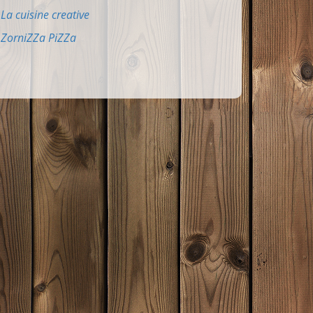
La cuisine creative
ZorniZZa PiZZa