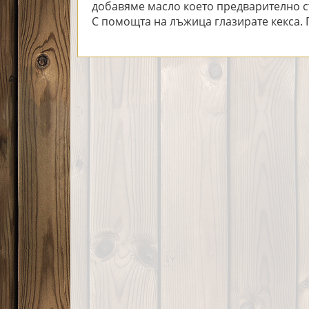
добавяме масло което предварително с
С помощта на лъжица глазирате кекса. П