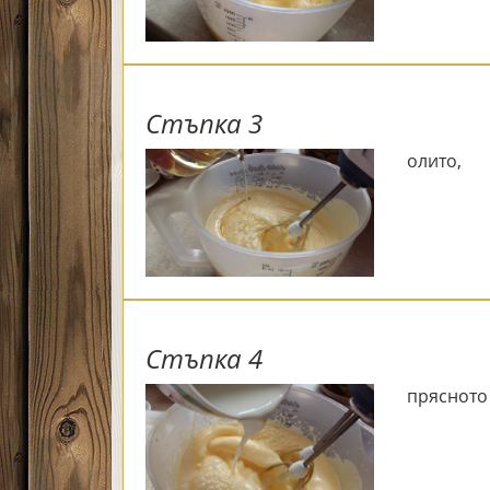
Стъпка 3
олито,
Стъпка 4
прясното