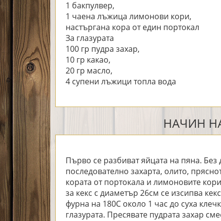
1 бакпулвер,
1 чаена лъжица лимонови кори,
настъргана кора от един портокал
За глазурата
100 гр пудра захар,
10 гр какао,
20 гр масло,
4 супени лъжици топла вода
НАЧИН НА
Първо се разбиват яйцата на пяна. Без 
последователно захарта, олито, прясно
кората от портокала и лимоновите кор
за кекс с диаметър 26см се изсипва кек
фурна на 180С около 1 час до суха клечк
глазурата. Пресявате пудрата захар сме