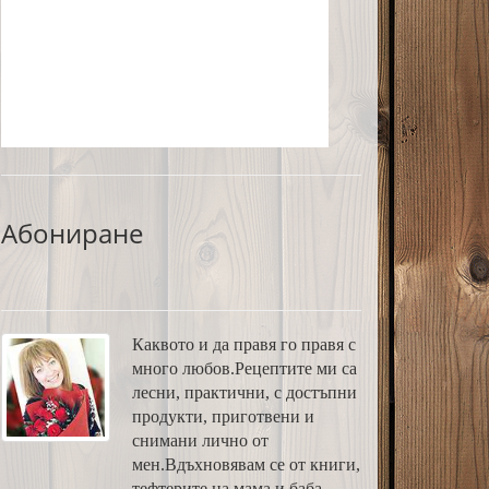
Абониране
Каквото и да правя го правя с
много любов.Рецептите ми са
лесни, практични, с достъпни
продукти, приготвени и
снимани лично от
мен.Вдъхновявам се от книги,
тефтерите на мама и баба,