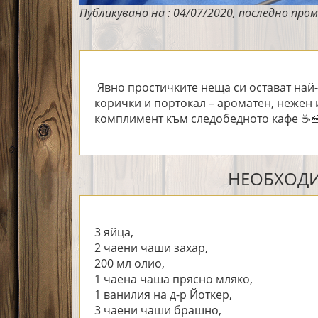
Публикувано на : 04/07/2020, последно пром
Явно простичките неща си остават най-
корички и портокал – ароматен, нежен 
комплимент към следобедното кафе ☕
НЕОБХОДИ
3 яйца,
2 чаени чаши захар,
200 мл олио,
1 чаена чаша прясно мляко,
1 ванилия на д-р Йоткер,
3 чаени чаши брашно,