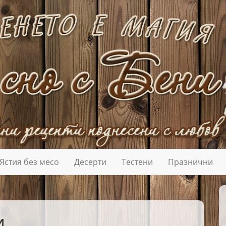
Ястия без месо
Десерти
Тестени
Празнични
И