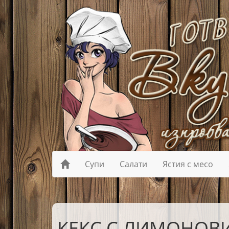
Супи
Салати
Ястия с месо
КЕКС С ЛИМОНОВ